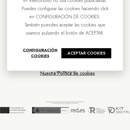
VP Interiorismo no usa cookies publicitarias.
Puedes configurar las cookies haciendo click
en CONFIGURACIÓN DE COOKIES.
También puesdes aceptar las cookies que
usamos pulsando el botón de ACEPTAR.
CONTACT US
CONFIGURACIÓN
ACEPTAR COOKIES
OUR COMPANY
COOKIES
CUSTOMER SERVICE
NEWS
OUR WEBSITE
Nuestra Política de cookies