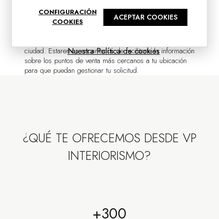
interiorismo, arquitectos y proyectos contract.
CONFIGURACIÓN
ACEPTAR COOKIES
Si eres particular y deseas adquirir alguno de nuestros
COOKIES
productos, por favor envíanos un email a
info@vpinteriorismo.com
indicándonos tu localidad o
ciudad. Estaremos encantados de facilitarte la información
Nuestra Política de cookies
sobre los puntos de venta más cercanos a tu ubicación
para que puedan gestionar tu solicitud.
¿QUÉ TE OFRECEMOS DESDE VP
INTERIORISMO?
+300