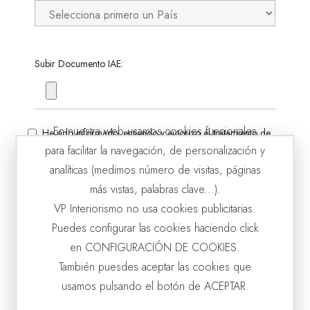
Subir Documento IAE:
En nuestra web usamos cookies funcionales
He sido informado, entiendo y autorizo el tratamiento de
datos personales
para facilitar la navegación, de personalización y
analíticas (medimos número de visitas, páginas
Autorizo el envío de newsletter
más vistas, palabras clave...).
VP Interiorismo no usa cookies publicitarias.
ENVIAR
Puedes configurar las cookies haciendo click
en CONFIGURACIÓN DE COOKIES.
PARTICULARES
También puesdes aceptar las cookies que
usamos pulsando el botón de ACEPTAR.
Nuestra venta se dirige de forma exclusiva al canal
profesional: tiendas de decoración, estudios de