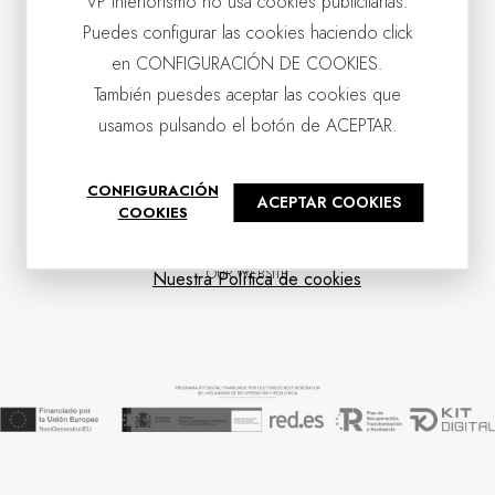
VP Interiorismo no usa cookies publicitarias.
Puedes configurar las cookies haciendo click
en CONFIGURACIÓN DE COOKIES.
También puesdes aceptar las cookies que
usamos pulsando el botón de ACEPTAR.
CONTACT US
CONFIGURACIÓN
ACEPTAR COOKIES
OUR COMPANY
COOKIES
CUSTOMER SERVICE
NEWS
OUR WEBSITE
Nuestra Política de cookies