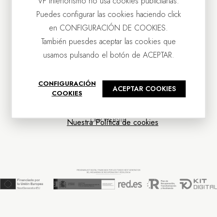
VP Interiorismo no usa cookies publicitarias.
Puedes configurar las cookies haciendo click
en CONFIGURACIÓN DE COOKIES.
También puesdes aceptar las cookies que
usamos pulsando el botón de ACEPTAR.
CONTACT US
CONFIGURACIÓN
ACEPTAR COOKIES
OUR COMPANY
COOKIES
CUSTOMER SERVICE
NEWS
OUR WEBSITE
Nuestra Política de cookies