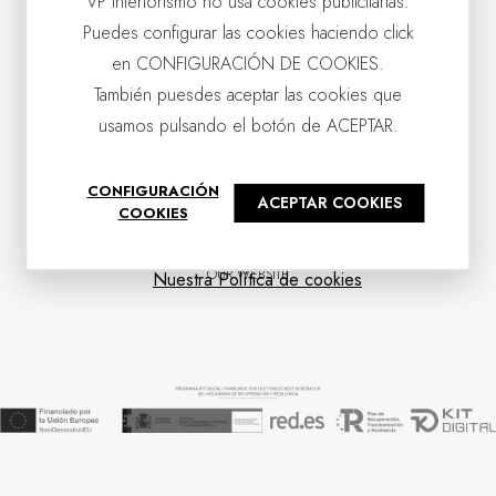
VP Interiorismo no usa cookies publicitarias.
Puedes configurar las cookies haciendo click
en CONFIGURACIÓN DE COOKIES.
También puesdes aceptar las cookies que
usamos pulsando el botón de ACEPTAR.
CONTACT US
CONFIGURACIÓN
ACEPTAR COOKIES
OUR COMPANY
COOKIES
CUSTOMER SERVICE
NEWS
OUR WEBSITE
Nuestra Política de cookies