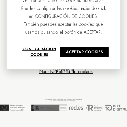
VP Interiorismo no usa cookies publicitarias.
Puedes configurar las cookies haciendo click
en CONFIGURACIÓN DE COOKIES.
También puesdes aceptar las cookies que
usamos pulsando el botón de ACEPTAR.
CONTACT US
CONFIGURACIÓN
ACEPTAR COOKIES
OUR COMPANY
COOKIES
CUSTOMER SERVICE
NEWS
OUR WEBSITE
Nuestra Política de cookies