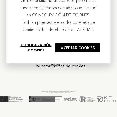
VP Interiorismo no usa cookies publicitarias.
Puedes configurar las cookies haciendo click
en CONFIGURACIÓN DE COOKIES.
También puesdes aceptar las cookies que
usamos pulsando el botón de ACEPTAR.
CONTACT US
CONFIGURACIÓN
ACEPTAR COOKIES
OUR COMPANY
COOKIES
CUSTOMER SERVICE
NEWS
OUR WEBSITE
Nuestra Política de cookies