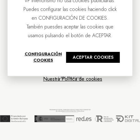
VP Interiorismo no usa cookies publicitarias.
Puedes configurar las cookies haciendo click
en CONFIGURACIÓN DE COOKIES.
También puesdes aceptar las cookies que
usamos pulsando el botón de ACEPTAR.
CONTACT US
CONFIGURACIÓN
ACEPTAR COOKIES
OUR COMPANY
COOKIES
CUSTOMER SERVICE
NEWS
OUR WEBSITE
Nuestra Política de cookies