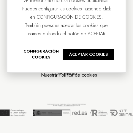
VP Interiorismo no usa cookies publicitarias.
Puedes configurar las cookies haciendo click
en CONFIGURACIÓN DE COOKIES.
También puesdes aceptar las cookies que
usamos pulsando el botón de ACEPTAR.
CONTACT US
CONFIGURACIÓN
ACEPTAR COOKIES
OUR COMPANY
COOKIES
CUSTOMER SERVICE
NEWS
OUR WEBSITE
Nuestra Política de cookies