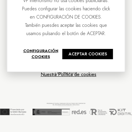
VP Interiorismo no usa cookies publicitarias.
Puedes configurar las cookies haciendo click
en CONFIGURACIÓN DE COOKIES.
También puesdes aceptar las cookies que
usamos pulsando el botón de ACEPTAR.
CONTACT US
CONFIGURACIÓN
ACEPTAR COOKIES
OUR COMPANY
COOKIES
CUSTOMER SERVICE
NEWS
OUR WEBSITE
Nuestra Política de cookies