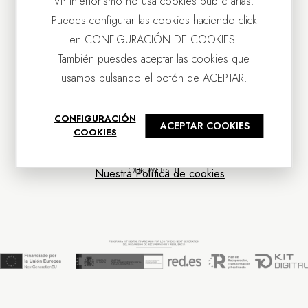
VP Interiorismo no usa cookies publicitarias.
Puedes configurar las cookies haciendo click
en CONFIGURACIÓN DE COOKIES.
También puesdes aceptar las cookies que
usamos pulsando el botón de ACEPTAR.
CONTACT US
CONFIGURACIÓN
ACEPTAR COOKIES
OUR COMPANY
COOKIES
CUSTOMER SERVICE
NEWS
OUR WEBSITE
Nuestra Política de cookies