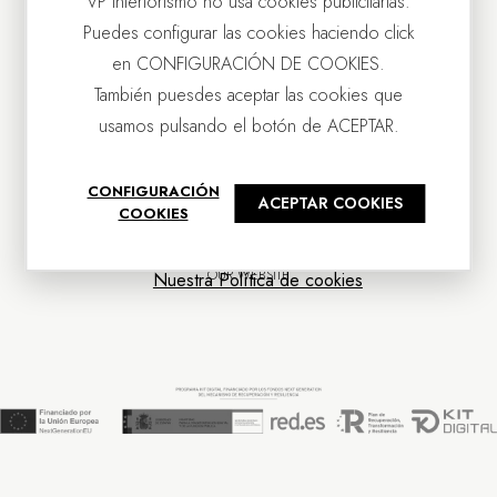
VP Interiorismo no usa cookies publicitarias.
Puedes configurar las cookies haciendo click
en CONFIGURACIÓN DE COOKIES.
También puesdes aceptar las cookies que
usamos pulsando el botón de ACEPTAR.
CONTACT US
CONFIGURACIÓN
ACEPTAR COOKIES
OUR COMPANY
COOKIES
CUSTOMER SERVICE
NEWS
OUR WEBSITE
Nuestra Política de cookies