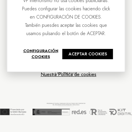
VP Interiorismo no usa cookies publicitarias.
Puedes configurar las cookies haciendo click
en CONFIGURACIÓN DE COOKIES.
También puesdes aceptar las cookies que
usamos pulsando el botón de ACEPTAR.
CONTACT US
CONFIGURACIÓN
ACEPTAR COOKIES
OUR COMPANY
COOKIES
CUSTOMER SERVICE
NEWS
OUR WEBSITE
Nuestra Política de cookies