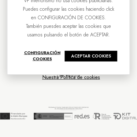
VP Interiorismo no usa cookies publicitarias.
Puedes configurar las cookies haciendo click
en CONFIGURACIÓN DE COOKIES.
También puesdes aceptar las cookies que
usamos pulsando el botón de ACEPTAR.
CONTACT US
CONFIGURACIÓN
ACEPTAR COOKIES
OUR COMPANY
COOKIES
CUSTOMER SERVICE
NEWS
OUR WEBSITE
Nuestra Política de cookies