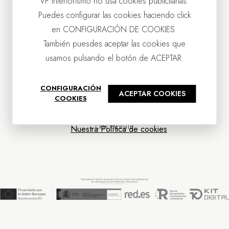
VP Interiorismo no usa cookies publicitarias.
Puedes configurar las cookies haciendo click
en CONFIGURACIÓN DE COOKIES.
También puesdes aceptar las cookies que
usamos pulsando el botón de ACEPTAR.
CONTACT US
CONFIGURACIÓN
ACEPTAR COOKIES
OUR COMPANY
COOKIES
CUSTOMER SERVICE
NEWS
OUR WEBSITE
Nuestra Política de cookies