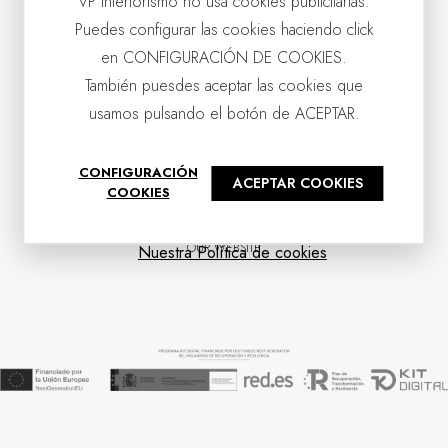
VP Interiorismo no usa cookies publicitarias.
Puedes configurar las cookies haciendo click
en CONFIGURACIÓN DE COOKIES.
También puesdes aceptar las cookies que
usamos pulsando el botón de ACEPTAR.
CONTACT US
CONFIGURACIÓN
ACEPTAR COOKIES
OUR COMPANY
COOKIES
CUSTOMER SERVICE
NEWS
OUR WEBSITE
Nuestra Política de cookies