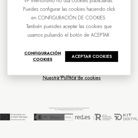
VP Interiorismo no usa cookies publicitarias.
Puedes configurar las cookies haciendo click
en CONFIGURACIÓN DE COOKIES.
También puesdes aceptar las cookies que
usamos pulsando el botón de ACEPTAR.
CONTACT US
CONFIGURACIÓN
ACEPTAR COOKIES
OUR COMPANY
COOKIES
CUSTOMER SERVICE
NEWS
OUR WEBSITE
Nuestra Política de cookies