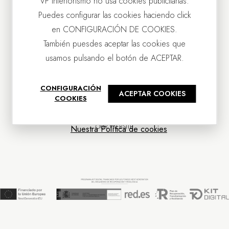
VP Interiorismo no usa cookies publicitarias.
Puedes configurar las cookies haciendo click
en CONFIGURACIÓN DE COOKIES.
También puesdes aceptar las cookies que
usamos pulsando el botón de ACEPTAR.
CONTACT US
CONFIGURACIÓN
ACEPTAR COOKIES
OUR COMPANY
COOKIES
CUSTOMER SERVICE
NEWS
OUR WEBSITE
Nuestra Política de cookies