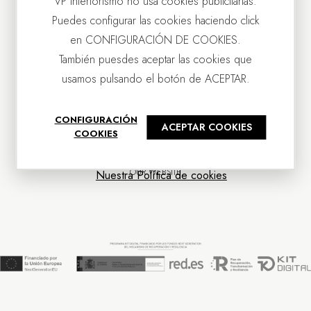
VP Interiorismo no usa cookies publicitarias.
Puedes configurar las cookies haciendo click
en CONFIGURACIÓN DE COOKIES.
También puesdes aceptar las cookies que
usamos pulsando el botón de ACEPTAR.
CONTACT US
CONFIGURACIÓN
ACEPTAR COOKIES
OUR COMPANY
COOKIES
CUSTOMER SERVICE
NEWS
OUR WEBSITE
Nuestra Política de cookies