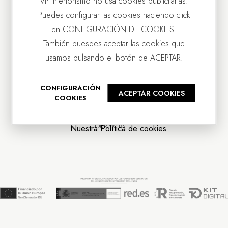
VP Interiorismo no usa cookies publicitarias.
Puedes configurar las cookies haciendo click
en CONFIGURACIÓN DE COOKIES.
También puesdes aceptar las cookies que
usamos pulsando el botón de ACEPTAR.
CONTACT US
CONFIGURACIÓN
ACEPTAR COOKIES
OUR COMPANY
COOKIES
CUSTOMER SERVICE
NEWS
OUR WEBSITE
Nuestra Política de cookies