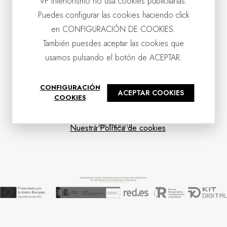
VP Interiorismo no usa cookies publicitarias.
Puedes configurar las cookies haciendo click
en CONFIGURACIÓN DE COOKIES.
También puesdes aceptar las cookies que
usamos pulsando el botón de ACEPTAR.
CONTACT US
CONFIGURACIÓN
ACEPTAR COOKIES
OUR COMPANY
COOKIES
CUSTOMER SERVICE
NEWS
OUR WEBSITE
Nuestra Política de cookies