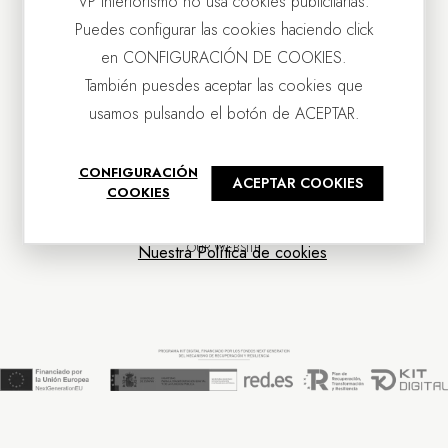
VP Interiorismo no usa cookies publicitarias.
Puedes configurar las cookies haciendo click
en CONFIGURACIÓN DE COOKIES.
También puesdes aceptar las cookies que
usamos pulsando el botón de ACEPTAR.
CONTACT US
CONFIGURACIÓN
ACEPTAR COOKIES
OUR COMPANY
COOKIES
CUSTOMER SERVICE
NEWS
OUR WEBSITE
Nuestra Política de cookies