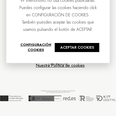
VP Interiorismo no usa cookies publicitarias.
Puedes configurar las cookies haciendo click
en CONFIGURACIÓN DE COOKIES.
También puesdes aceptar las cookies que
usamos pulsando el botón de ACEPTAR.
CONTACT US
CONFIGURACIÓN
ACEPTAR COOKIES
OUR COMPANY
COOKIES
CUSTOMER SERVICE
NEWS
OUR WEBSITE
Nuestra Política de cookies