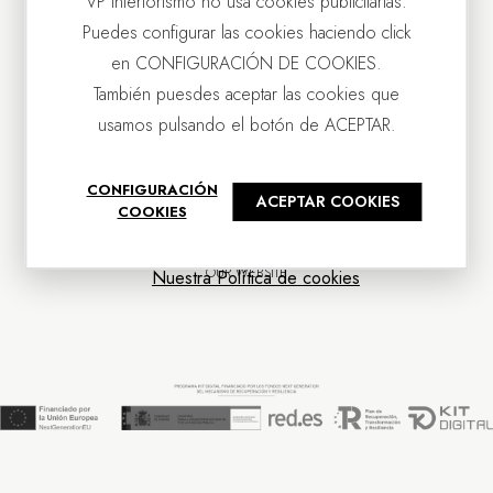
VP Interiorismo no usa cookies publicitarias.
Puedes configurar las cookies haciendo click
en CONFIGURACIÓN DE COOKIES.
También puesdes aceptar las cookies que
usamos pulsando el botón de ACEPTAR.
CONTACT US
CONFIGURACIÓN
ACEPTAR COOKIES
OUR COMPANY
COOKIES
CUSTOMER SERVICE
NEWS
OUR WEBSITE
Nuestra Política de cookies