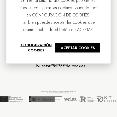
VP Interiorismo no usa cookies publicitarias.
Puedes configurar las cookies haciendo click
en CONFIGURACIÓN DE COOKIES.
También puesdes aceptar las cookies que
usamos pulsando el botón de ACEPTAR.
CONTACT US
CONFIGURACIÓN
ACEPTAR COOKIES
OUR COMPANY
COOKIES
CUSTOMER SERVICE
NEWS
OUR WEBSITE
Nuestra Política de cookies