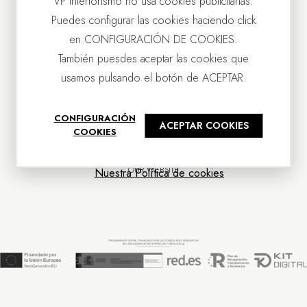
VP Interiorismo no usa cookies publicitarias.
Puedes configurar las cookies haciendo click
en CONFIGURACIÓN DE COOKIES.
También puesdes aceptar las cookies que
usamos pulsando el botón de ACEPTAR.
CONTACT US
CONFIGURACIÓN
ACEPTAR COOKIES
OUR COMPANY
COOKIES
CUSTOMER SERVICE
NEWS
OUR WEBSITE
Nuestra Política de cookies