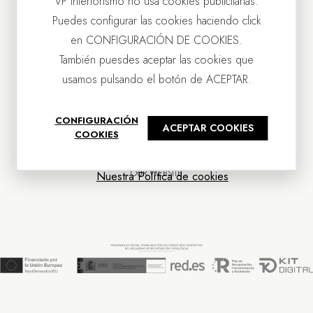
VP Interiorismo no usa cookies publicitarias.
Puedes configurar las cookies haciendo click
en CONFIGURACIÓN DE COOKIES.
También puesdes aceptar las cookies que
usamos pulsando el botón de ACEPTAR.
CONTACT US
CONFIGURACIÓN
ACEPTAR COOKIES
OUR COMPANY
COOKIES
CUSTOMER SERVICE
NEWS
OUR WEBSITE
Nuestra Política de cookies