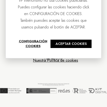
VP Interiorismo no usa cookies publicitarias.
Puedes configurar las cookies haciendo click
en CONFIGURACIÓN DE COOKIES.
También puesdes aceptar las cookies que
usamos pulsando el botón de ACEPTAR.
CONTACT US
CONFIGURACIÓN
ACEPTAR COOKIES
OUR COMPANY
COOKIES
CUSTOMER SERVICE
NEWS
OUR WEBSITE
Nuestra Política de cookies