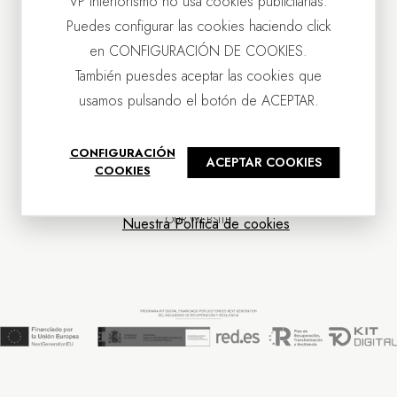
VP Interiorismo no usa cookies publicitarias.
Puedes configurar las cookies haciendo click
en CONFIGURACIÓN DE COOKIES.
También puesdes aceptar las cookies que
usamos pulsando el botón de ACEPTAR.
CONTACT US
CONFIGURACIÓN
ACEPTAR COOKIES
OUR COMPANY
COOKIES
CUSTOMER SERVICE
NEWS
OUR WEBSITE
Nuestra Política de cookies