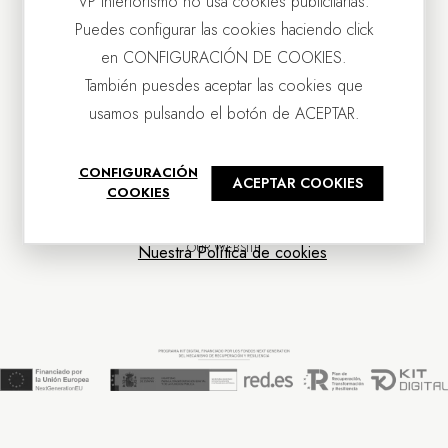
VP Interiorismo no usa cookies publicitarias.
Puedes configurar las cookies haciendo click
en CONFIGURACIÓN DE COOKIES.
También puesdes aceptar las cookies que
usamos pulsando el botón de ACEPTAR.
CONTACT US
CONFIGURACIÓN
ACEPTAR COOKIES
OUR COMPANY
COOKIES
CUSTOMER SERVICE
NEWS
OUR WEBSITE
Nuestra Política de cookies