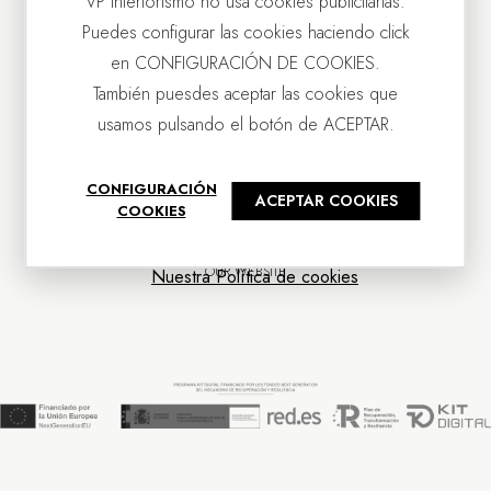
VP Interiorismo no usa cookies publicitarias.
Puedes configurar las cookies haciendo click
en CONFIGURACIÓN DE COOKIES.
También puesdes aceptar las cookies que
usamos pulsando el botón de ACEPTAR.
CONTACT US
CONFIGURACIÓN
ACEPTAR COOKIES
OUR COMPANY
COOKIES
CUSTOMER SERVICE
NEWS
OUR WEBSITE
Nuestra Política de cookies