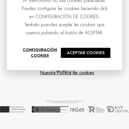
VP Interiorismo no usa cookies publicitarias.
Puedes configurar las cookies haciendo click
en CONFIGURACIÓN DE COOKIES.
También puesdes aceptar las cookies que
usamos pulsando el botón de ACEPTAR.
CONTACT US
CONFIGURACIÓN
ACEPTAR COOKIES
OUR COMPANY
COOKIES
CUSTOMER SERVICE
NEWS
OUR WEBSITE
Nuestra Política de cookies