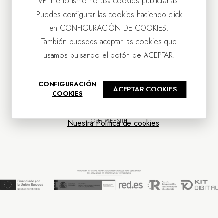
VP Interiorismo no usa cookies publicitarias.
Puedes configurar las cookies haciendo click
en CONFIGURACIÓN DE COOKIES.
También puesdes aceptar las cookies que
usamos pulsando el botón de ACEPTAR.
CONTACT US
CONFIGURACIÓN
ACEPTAR COOKIES
OUR COMPANY
COOKIES
CUSTOMER SERVICE
NEWS
OUR WEBSITE
Nuestra Política de cookies