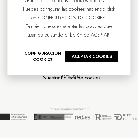
VP Interiorismo no usa cookies publicitarias.
Puedes configurar las cookies haciendo click
en CONFIGURACIÓN DE COOKIES.
También puesdes aceptar las cookies que
usamos pulsando el botón de ACEPTAR.
CONTACT US
CONFIGURACIÓN
ACEPTAR COOKIES
OUR COMPANY
COOKIES
CUSTOMER SERVICE
NEWS
OUR WEBSITE
Nuestra Política de cookies