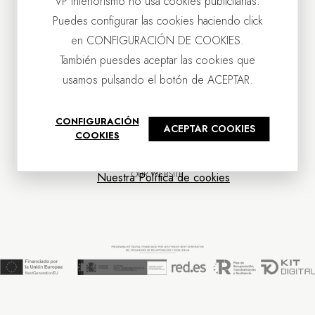
VP Interiorismo no usa cookies publicitarias.
Puedes configurar las cookies haciendo click
en CONFIGURACIÓN DE COOKIES.
También puesdes aceptar las cookies que
usamos pulsando el botón de ACEPTAR.
CONTACT US
CONFIGURACIÓN
ACEPTAR COOKIES
OUR COMPANY
COOKIES
CUSTOMER SERVICE
NEWS
OUR WEBSITE
Nuestra Política de cookies