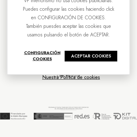
VP Interiorismo no usa cookies publicitarias.
Puedes configurar las cookies haciendo click
en CONFIGURACIÓN DE COOKIES.
También puesdes aceptar las cookies que
usamos pulsando el botón de ACEPTAR.
CONTACT US
CONFIGURACIÓN
ACEPTAR COOKIES
OUR COMPANY
COOKIES
CUSTOMER SERVICE
NEWS
OUR WEBSITE
Nuestra Política de cookies