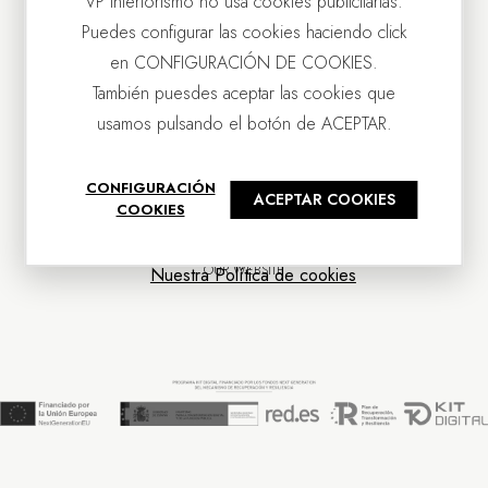
VP Interiorismo no usa cookies publicitarias.
Puedes configurar las cookies haciendo click
en CONFIGURACIÓN DE COOKIES.
También puesdes aceptar las cookies que
usamos pulsando el botón de ACEPTAR.
CONTACT US
CONFIGURACIÓN
ACEPTAR COOKIES
OUR COMPANY
COOKIES
CUSTOMER SERVICE
NEWS
OUR WEBSITE
Nuestra Política de cookies