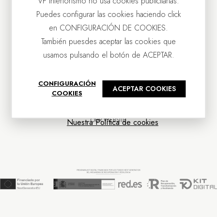
VP Interiorismo no usa cookies publicitarias.
Puedes configurar las cookies haciendo click
en CONFIGURACIÓN DE COOKIES.
También puesdes aceptar las cookies que
usamos pulsando el botón de ACEPTAR.
CONTACT US
CONFIGURACIÓN
ACEPTAR COOKIES
OUR COMPANY
COOKIES
CUSTOMER SERVICE
NEWS
OUR WEBSITE
Nuestra Política de cookies