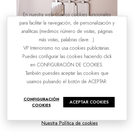
En nuestra web usamos cookies funcionales
para facilitar la navegación, de personalización y
analíticas (medimos número de visitas, páginas
MIROIR RECTANGULAIRE MURAL 1. CADRE MÉTALLIQUE
VP | 116x5x143CM
más vistas, palabras clave...).
VP Interiorismo no usa cookies publicitarias.
Puedes configurar las cookies haciendo click
en CONFIGURACIÓN DE COOKIES.
También puesdes aceptar las cookies que
usamos pulsando el botón de ACEPTAR.
CONFIGURACIÓN
ACEPTAR COOKIES
COOKIES
Nuestra Política de cookies