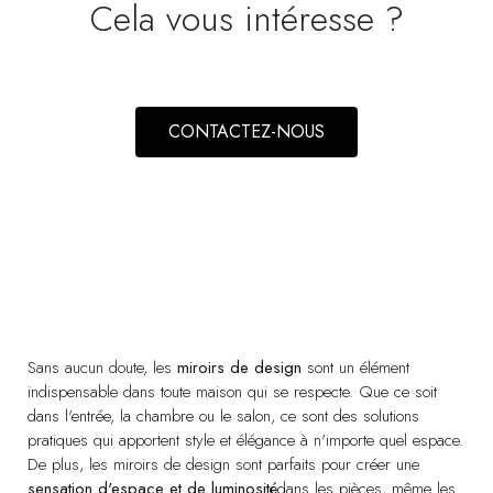
Cela vous intéresse ?
CONTACTEZ-NOUS
MIROIR MURAL CARRÉ. DOUBLE. CADRE METALLIQUE
VP | 89,5x4x89,5CM
Sans aucun doute, les
miroirs de design
sont un élément
indispensable dans toute maison qui se respecte. Que ce soit
dans l'entrée, la chambre ou le salon, ce sont des solutions
pratiques qui apportent style et élégance à n'importe quel espace.
De plus, les miroirs de design sont parfaits pour créer une
sensation d'espace et de luminosité
dans les pièces, même les