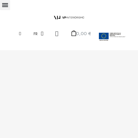
0,00 €
FR