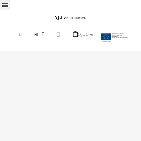
0,00 €
FR