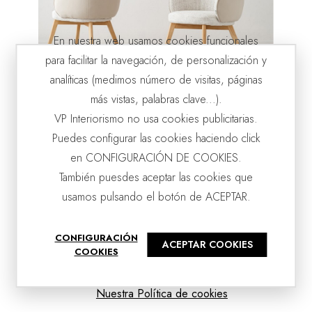
En nuestra web usamos cookies funcionales
para facilitar la navegación, de personalización y
analíticas (medimos número de visitas, páginas
LOT DE 2 CHAISES DE SALLE À MANGER ALDEN. TON PIER
más vistas, palabras clave...).
VP | 63x66x84CM
VP Interiorismo no usa cookies publicitarias.
Puedes configurar las cookies haciendo click
en CONFIGURACIÓN DE COOKIES.
También puesdes aceptar las cookies que
usamos pulsando el botón de ACEPTAR.
CONFIGURACIÓN
ACEPTAR COOKIES
COOKIES
Nuestra Política de cookies