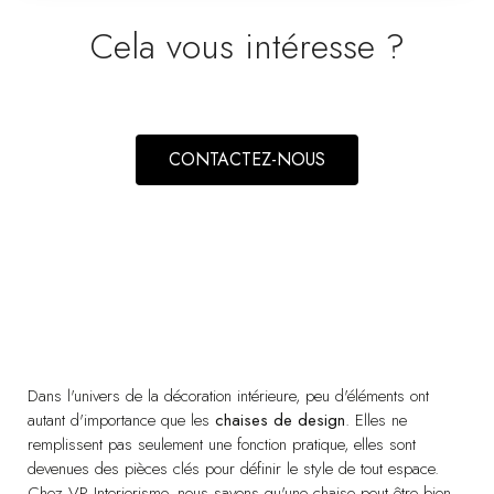
Cela vous intéresse ?
CONTACTEZ-NOUS
LOT DE 2 CHAISES DE SALLE À MANGER ALDEN. IVOIRE E
VP | 63x66x84CM
Dans l'univers de la décoration intérieure, peu d'éléments ont
autant d'importance que les
chaises de design
. Elles ne
remplissent pas seulement une fonction pratique, elles sont
devenues des pièces clés pour définir le style de tout espace.
Chez VP Interiorismo, nous savons qu'une chaise peut être bien