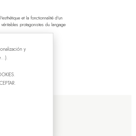
'esthétique et la fonctionnalité d'un
e véritables protagonistes du langage
onalización y
..).
OOKIES.
ACEPTAR.
P