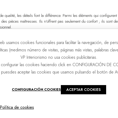
 qualité, les détails font la différence. Parmi les éléments qui configurent l
des pièces maîtresses. Ils n'offrent pas seulement du confort ; ils sont d
sionnel.
eb usamos cookies funcionales para facilitar la navegación, de pers
líticas (medimos número de visitas, páginas más vistas, palabras clave.
VP Interiorismo no usa cookies publicitarias.
 configurar las cookies haciendo click en CONFIGURACIÓN DE C
 puesdes aceptar las cookies que usamos pulsando el botón de 
ACEPTAR COOKIES
CONFIGURACIÓN COOKIES
Política de cookies
COLLECTIONS DE DESIGN D'INTÉRIEUR V