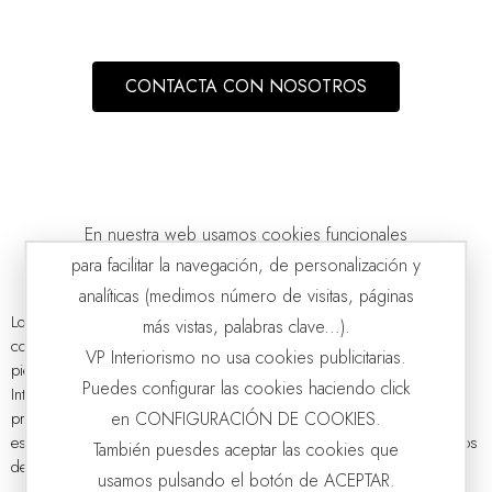
CONTACTA CON NOSOTROS
SET 2 PUFS ADA. TONOS MARFIL Y TOPO
VP | 41x41x44CM
En nuestra web usamos cookies funcionales
para facilitar la navegación, de personalización y
analíticas (medimos número de visitas, páginas
Los
pufs de diseño
han conquistado el mundo de la decoración
más vistas, palabras clave...).
contemporánea. Versátiles, cómodos y con un encanto especial, son
VP Interiorismo no usa cookies publicitarias.
piezas que aportan carácter sin ocupar demasiado espacio. En VP
Puedes configurar las cookies haciendo click
Interiorismo, apostamos por pufs que no solo cumplen una función
en CONFIGURACIÓN DE COOKIES.
práctica, sino que también elevan el nivel estético de cualquier
estancia. Si estás pensando en
asientos de diseño
para tus proyectos
También puesdes aceptar las cookies que
de interiorismo, descubrirás que...
usamos pulsando el botón de ACEPTAR.